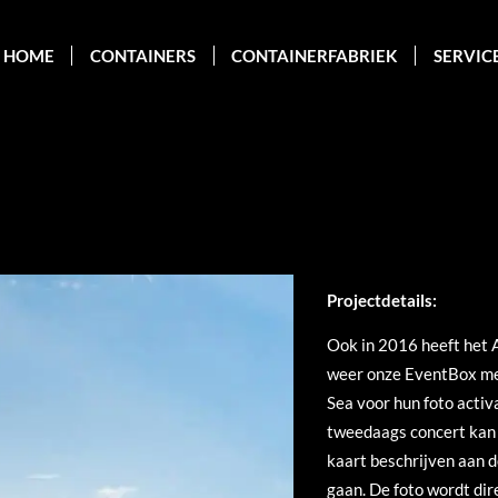
HOME
CONTAINERS
CONTAINERFABRIEK
SERVIC
Projectdetails:
Ook in 2016 heeft het A
weer onze EventBox m
Sea voor hun foto activ
tweedaags concert kan j
kaart beschrijven aan d
gaan. De foto wordt dir