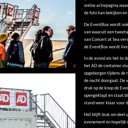
online actiepagina waar
de foto kan bekijken e
De EventBox wordt ook 
van waaruit een tweeta
van Concert at Sea ver
de EventBox wordt live
In de avond als het te 
het AD de container slui
opgeborgen tijdens de r
de nacht doorgaat. De 
druk op de knop de Ev
opengeklapt en staat b
stand weer klaar voor d
Het blijft leuk om deel 
evenement en hopelijk 